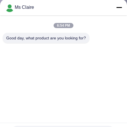
নিয়ন্ত্রণ
Ms Claire
আমাদের
6:54 PM
সাথে
Good day, what product are you looking for?
যোগাযোগ
একটি
উদ্ধৃতি
অনুরোধ
করুন
সাইট
ম্যাপ
স্টেইনলেস স্টীল কম সহনশীলতা AL-110B মেটাল পাইপ কাটার Anodizing