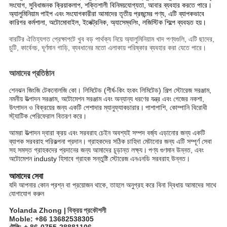
সংযোগ, সুবিধাজনক ক্রিয়াকলাপ, শক্তিশালী বিনিময়যোগ্যতা, আবার ব্যবহার করতে পারে।
অ্যালুমিনিয়াম পাইপ এবং সংযোগকারীরা আমাদের তৃতীয় প্রজন্মের পণ্য, এটি ব্যাপকভাবে
কারিগর কর্মশালা, অটোমোবাইল, ইলেক্ট্রনিক, অ্যাসেম্বলিং, লজিস্টিক শিল্পে ব্যবহৃত হয়।
বারটির ঐতিহ্যগত প্রেক্ষাপটে খুব বড় পার্থক্য নিয়ে অ্যালুমিনিয়াম খাদ পণ্যগুলি, এটি ছাদের,
চুটি, কার্বেনচ, ঘূর্ণমান গাড়ি, ব্যবধানের মতো এলাকায় পরিষ্কার ব্যবহার করা যেতে পারে।
আমাদের প্রতিষ্ঠান
শেনঝন জিংজি টেকনোলজি কো। লিমিটেড (শীর্ষ-কিং হংকং লিমিটেড) শিল্প স্টোরেজ সরঞ্জাম,
নমনীয় উত্পাদন সরঞ্জাম, অটোমেশন সরঞ্জাম এবং অন্যান্য ধরণের যন্ত্র এবং গেজের নকশা,
উৎপাদন ও বিক্রয়ের জন্য একটি পেশাদার ম্যানুফ্যাকচারার।
পাশাপাশি, কোম্পানি বিরোধী
স্ট্যাটিক পেরিফেরাল বিতরণ করে।
আমরা উত্পাদন দ্বারা ক্রয় এবং সরবরাহ চেইন অবশ্যই সম্পদ বর্জ্য এড়ানোর জন্য একটি
ব্যাপক সরবরাহ পরিকল্পনা প্রদান।
গ্রাহকদের সঠিক চাহিদা মেটানোর জন্য এটি সম্পূর্ণ সেবা
সহ সমস্ত গ্রাহকদের প্রদানের জন্য আমাদের চূড়ান্ত লক্ষ্য।
পণ্য গুণমান উন্নত, এবং
অটোমেশন industy হিসাবে গ্রাহক সন্তুষ্টি স্টোরেজ এনএনডি সরবরাহ উন্নত।
আমাদের সেবা
যদি আপনার কোন প্রশ্ন বা প্রয়োজন থাকে, তাহলে অনুগ্রহ করে বিনা দ্বিধায় আমাদের সাথে
যোগাযোগ করুন
Yolanda Zhong |
বিক্রয় প্রকৌশলী
Moble: +86 13682538305
টেলি: + 86-0755-28881106