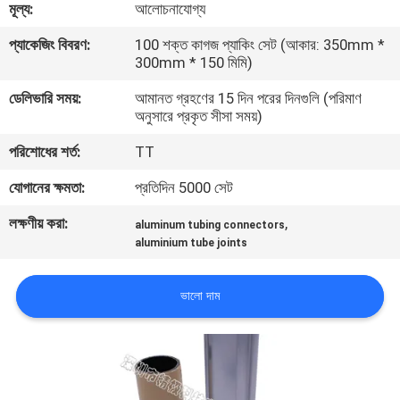
মূল্য:
আলোচনাযোগ্য
নিয়ন্ত্রণ
প্যাকেজিং বিবরণ:
100 শক্ত কাগজ প্যাকিং সেট (আকার: 350mm *
300mm * 150 মিমি)
আমাদের
ডেলিভারি সময়:
আমানত গ্রহণের 15 দিন পরের দিনগুলি (পরিমাণ
সাথে
অনুসারে প্রকৃত সীসা সময়)
যোগাযোগ
পরিশোধের শর্ত:
TT
যোগানের ক্ষমতা:
প্রতিদিন 5000 সেট
একটি
লক্ষণীয় করা:
,
উদ্ধৃতি
aluminum tubing connectors
aluminium tube joints
অনুরোধ
করুন
ভালো দাম
সাইট
ম্যাপ