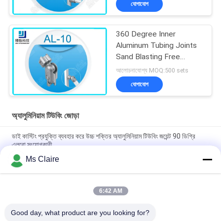
যোগাযোগ
360 Degree Inner
Aluminum Tubing Joints
Sand Blasting Free
Rotation AL-10
আলোচনাযোগ্য MOQ:500 sets
যোগাযোগ
অ্যালুমিনিয়াম টিউবিং জোড়া
ডাই কাস্টিং প্রযুক্তি ব্যবহার করে উচ্চ শক্তির অ্যালুমিনিয়াম টিউবিং জয়েন্ট 90 ডিগ্রি
এলবো সংযোগকারী
Ms Claire
আইএসও ৯০০১ সার্টিফাইড ডাই কাস্টিং অ্যানোডাইজিং সিলভার অ্যালুমিনিয়াম পাইপ জয়েন্ট
লিন টিউব সিস্টেম এবং শিল্প কর্মস্থলগুলির জন্য
6:42 AM
টিউবিং র্যাক সিস্টেমের জন্য 90 ডিগ্রি মহিলা অ্যালুমিনিয়াম পাইপ জয়েন্ট ডাই কাস্টিং এলবো
সংযোগকারী
Good day, what product are you looking for?