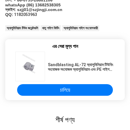
whatsApp (86) 13682538305
স্কাইপ: szjj01@szjingji.com.cn
QQ:
1182053963
অ্যালুমিনিয়াম টিউব জয়েন্টগুলি
ধাতু পাইপ ফিটিং
অ্যালুমিনিয়াম পাইপ সংযোগকারী
এর সেরা মূল্য পান
Sandblasting AL-72 অ্যালুমিনিয়াম টিউবিং
সংযোজক সংযোজক অ্যালুমিনিয়াম এবং PE পাইপ
সংযোগ করুন
চালিয়ে
শীর্ষ পণ্য