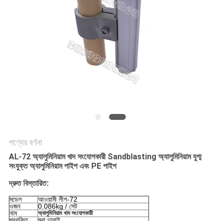
গোপনীয়তা
নীতি
পণ্যের বর্ণনা
AL-72 অ্যালুমিনিয়াম খাদ সংযোগকারী Sandblasting অ্যালুমিনিয়াম যুগ্ম
সংযুক্ত অ্যালুমিনিয়াম পাইপ এবং PE পাইপ
দ্রুত বিস্তারিত:
মডেল
আওয়ামী লীগ-72
ওজন
0.086kg / সেট
নাম
অ্যালুমিনিয়াম খাদ সংযোগকারী
প্রযুক্তি
মরা ঢালাই