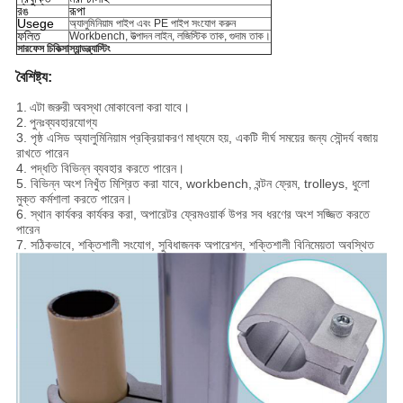
রঙ
রূপা
Usege
অ্যালুমিনিয়াম পাইপ এবং PE পাইপ সংযোগ করুন
ফলিত
Workbench, উত্পাদন লাইন, লজিস্টিক তাক, গুদাম তাক।
সারফেস চিকিত্সা
স্যান্ডব্ল্যাস্টিং
বৈশিষ্ট্য:
1.
এটা জরুরী অবস্থা মোকাবেলা করা যাবে।
2.
পুনঃব্যবহারযোগ্য
3. পৃষ্ঠ এসিড অ্যালুমিনিয়াম প্রক্রিয়াকরণ মাধ্যমে হয়, একটি দীর্ঘ সময়ের জন্য সৌন্দর্য বজায়
রাখতে পারেন
4. পদ্ধতি বিভিন্ন ব্যবহার করতে পারেন।
5. বিভিন্ন অংশ নিখুঁত মিশ্রিত করা যাবে, workbench, বন্টন ফ্রেম, trolleys, ধুলো
মুক্ত কর্মশালা করতে পারেন।
6. স্থান কার্যকর কার্যকর করা, অপারেটর ফ্রেমওয়ার্ক উপর সব ধরণের অংশ সজ্জিত করতে
পারেন
7. সঠিকভাবে, শক্তিশালী সংযোগ, সুবিধাজনক অপারেশন, শক্তিশালী বিনিমেয়তা অবস্থিত