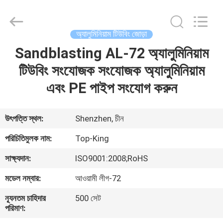
Shenzhen
Jingji
Technology
Co.,
Ltd..
অ্যালুমিনিয়াম টিউবিং জোড়া
All
Rights
Reserved.
Sandblasting AL-72 অ্যালুমিনিয়াম
বাড়ি
টিউবিং সংযোজক সংযোজক অ্যালুমিনিয়াম
পণ্য
এবং PE পাইপ সংযোগ করুন
আমাদের
উৎপত্তি স্থল:
Shenzhen, চীন
সম্বন্ধে
পরিচিতিমুলক নাম:
Top-King
সাক্ষ্যদান:
ISO9001:2008;RoHS
কারখানা
মডেল নম্বার:
আওয়ামী লীগ-72
পরিদর্শন
ন্যূনতম চাহিদার
500 সেট
পরিমাণ:
গুণমান