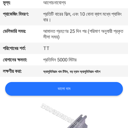
মূল্য:
আলোচনাযোগ্য
নিয়ন্ত্রণ
প্যাকেজিং বিবরণ:
প্রতিটি বারের ফিল্ম, এবং 10 বোনা ব্যাগ মধ্যে প্যাকিং
বার।
আমাদের
ডেলিভারি সময়:
আমানত গ্রহণের 25 দিন পর (পরিমাণ অনুযায়ী প্রকৃত
সাথে
সীসা সময়)
যোগাযোগ
পরিশোধের শর্ত:
TT
যোগানের ক্ষমতা:
প্রতিদিন 5000 মিটার
একটি
লক্ষণীয় করা:
,
উদ্ধৃতি
অ্যালুমিনিয়াম খাদ টিউব
বড় ব্যাস অ্যালুমিনিয়াম পাইপ
অনুরোধ
ভালো দাম
করুন
সাইট
ম্যাপ