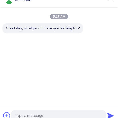
ওয়ার্কবেঞ্চ এবং গুদাম র্যাক অ্যাসেম্বলির জন্য সিলভারি অক্সিডেশন অ্যালুমিনিয়াম অ্যালয়
পাইপ - ৬০৬৩-টি৫ স্ট্রাকচারাল টিউব
5:17 AM
ডাই কাস্ট অ্যালুমিনিয়াম অ্যালোয় পাইপ 28 মিমি ওডি - ইন্ডাস্ট্রিয়াল র্যাকগুলির জন্য হালকা
ওজনের পুনরায় ব্যবহারযোগ্য ফ্রেম টিউবিং
Good day, what product are you looking for?
সব
মেটাল পাইপ সংযোজকগুলির
মেটাল পাইপ জোড়া
অ্যালুমিনিয়াম টিউবিং জোড়া
অ্যালুমিনিয়াম খাদ পাইপ
ক্রোম পাইপ সংযোজকগুলির
প্লাস্টিক পাইপ জোড়া
প্লাস্টিক লেপা ইস্পাত পাইপ
ইস্পাত পাইপ রাক
উদ্ধৃতির জন্য আবেদন