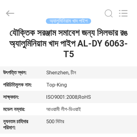
Shenzhen
Jingji
Technology
Co.,
Ltd..
অ্যালুমিনিয়াম খাদ পাইপ
All
Rights
Reserved.
যৌক্তিক সরঞ্জাম সমাবেশ জন্য সিলভার রঙ
বাড়ি
অ্যালুমিনিয়াম খাদ পাইপ AL-DY 6063-
পণ্য
T5
আমাদের
উৎপত্তি স্থল:
Shenzhen, চীন
সম্বন্ধে
পরিচিতিমুলক নাম:
Top-King
সাক্ষ্যদান:
ISO9001:2008;RoHS
কারখানা
মডেল নম্বার:
আওয়ামী লীগ-ডিওয়াই
পরিদর্শন
ন্যূনতম চাহিদার
500 মিটার
পরিমাণ:
গুণমান