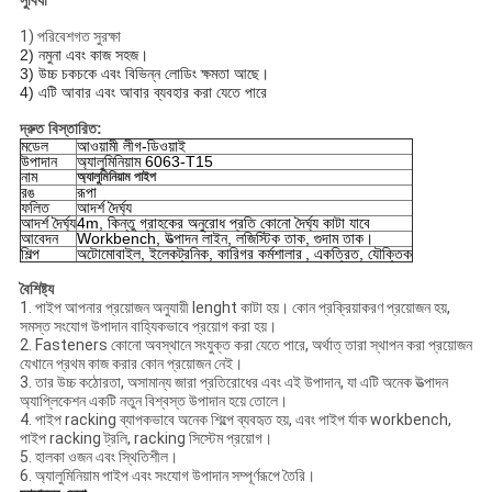
সুবিধা
1) পরিবেশগত সুরক্ষা
2) নমুনা এবং কাজ সহজ।
3) উচ্চ চকচকে এবং বিভিন্ন লোডিং ক্ষমতা আছে।
4) এটি আবার এবং আবার ব্যবহার করা যেতে পারে
দ্রুত বিস্তারিত:
মডেল
আওয়ামী লীগ-ডিওয়াই
উপাদান
অ্যালুমিনিয়াম 6063-T15
নাম
অ্যালুমিনিয়াম পাইপ
রঙ
রূপা
ফলিত
আদর্শ দৈর্ঘ্য
আদর্শ দৈর্ঘ্য
4m, কিন্তু গ্রাহকের অনুরোধ প্রতি কোনো দৈর্ঘ্য কাটা যাবে
আবেদন
Workbench, উত্পাদন লাইন, লজিস্টিক তাক, গুদাম তাক।
শিল্প
অটোমোবাইল, ইলেকট্রনিক, কারিগর কর্মশালার
, একত্রিত, যৌক্তিক
বৈশিষ্ট্য
1. পাইপ আপনার প্রয়োজন অনুযায়ী lenght কাটা হয়।
কোন প্রক্রিয়াকরণ প্রয়োজন হয়,
সমস্ত সংযোগ উপাদান বাহ্যিকভাবে প্রয়োগ করা হয়।
2. Fasteners কোনো অবস্থানে সংযুক্ত করা যেতে পারে, অর্থাত্ তারা স্থাপন করা প্রয়োজন
যেখানে প্রথম কাজ করার কোন প্রয়োজন নেই।
3. তার উচ্চ কঠোরতা, অসামান্য জারা প্রতিরোধের এবং এই উপাদান, যা এটি অনেক উত্পাদন
অ্যাপ্লিকেশন একটি নতুন বিশ্বস্ত উপাদান হয়ে তোলে।
4. পাইপ racking ব্যাপকভাবে অনেক শিল্পে ব্যবহৃত হয়, এবং পাইপ র্যাক workbench,
পাইপ racking ট্রলি, racking সিস্টেম প্রয়োগ।
5. হালকা ওজন এবং স্থিতিশীল।
6. অ্যালুমিনিয়াম পাইপ এবং সংযোগ উপাদান সম্পূর্ণরূপে তৈরি।