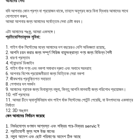
আমাদের সেবা
যদি আপনার কোন প্রশ্ন বা প্রয়োজন থাকে, তাহলে অনুগ্রহ করে বিনা দ্বিধায় আমাদের সাথে
যোগাযোগ করুন,
আমরা আপনার জন্য আমাদের সর্বোত্তম সেবা চেষ্টা করব।
এটা আমাদের শঙ্কু, আমরা একসঙ্গে।
প্রতিযোগিতামূলক সুবিধা:
1. পাইপ র্যাক সিস্টেমের মধ্যে আমাদের দশ বছরেরও বেশি অভিজ্ঞতা রয়েছে,
2.
আপনি চয়ন করার জন্য সম্পূর্ণ সিরিজ বায়ুসংক্রান্ত পণ্য জন্য বিভিন্ন শৈলী
3. ধারণা প্রস্তাব
4. স্ট্যান্ডার্ড ডিজাইন
5. পাইপ র্যাক পণ্য এবং নকশা সমাধান দ্রুত এবং অবাধে সরবরাহ
6. আপনার বিশেষ প্রয়োজনীয়তা জন্য ভিত্তিক সেরা নকশা
7. জীবদ্দশায় প্রযুক্তিগত সহায়তা
8. পেশাদার দল সমর্থন
9. আমাদের গ্রাহক জন্য বিনামূল্যে নমুনা, কিন্তু আপনি মালবাহী জন্য পরিশোধ প্রয়োজন।
10. পার্ট প্রসবের
11. আমরা চীনে অ্যালুমিনিয়াম খাদ পাইপ র্যাক সিস্টেমের পেটেন্ট পেয়েছি, যা উৎপাদনের একমাত্র
নির্মাতা
12. 3D অঙ্কন
কেন আমাদের নির্বাচন করেছে
1. নির্ভরযোগ্য গুণমান আশ্বস্ত এবং সক্রিয় পরে-বিক্রয় servic
ই
2. প্রতিযোগী মূল্য সঙ্গে উচ্চ মানের
3. নমুনা আদেশ এবং ছোট পরিমাণের আদেশ ঠিক আছে